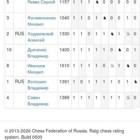
5
Ревва Сергей
1157
1
1
1
♞
0
0
0
0
0
3
Филимоненко
1040
1
1
0
1
♞
0
0
1
0
Михаил
2
RUS
Ходаковский
1330
1
1
0
1
1
♞
1
½
0
Алексей
10
Дьяченко
1400
1
1
1
1
1
0
♞
0
1
Владимир
8
Иванцов
1510
1
1
1
1
0
½
1
♞
0
Михаил
1
RUS
Волошин
1391
1
0
1
1
1
1
0
1
♞
Владимир
4
Савич
1389
1
1
1
1
1
1
1
½
0
Владимир
© 2013-2026 Chess Federation of Russia. Ratg chess rating
system. Build 0500