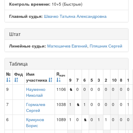
Контроль времени:
10+5 (Быстрые)
Главный судья:
Швачко Татьяна Александровна
Штат
Линейные судьи:
Матюшичев Евгений
,
Пляшник Сергей
Таблица
№
Фед
Имя
R
нач
участника
9
7
6
5
3
2
10
8
1
9
Науменко
1106
♞
0
0
0
0
0
0
0
0
Николай
7
Гормалев
1038
1
♞
1
0
0
0
0
0
1
Сергей
6
Крикунов
1089
1
0
♞
0
1
1
0
0
0
Борис