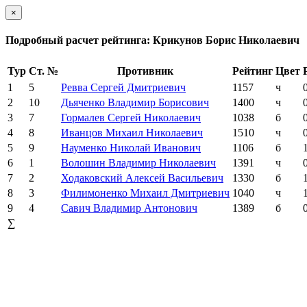
×
Подробный расчет рейтинга: Крикунов Борис Николаевич
Тур
Ст. №
Противник
Рейтинг
Цвет
1
5
Ревва Сергей Дмитриевич
1157
ч
2
10
Дьяченко Владимир Борисович
1400
ч
3
7
Гормалев Сергей Николаевич
1038
б
4
8
Иванцов Михаил Николаевич
1510
ч
5
9
Науменко Николай Иванович
1106
б
6
1
Волошин Владимир Николаевич
1391
ч
7
2
Ходаковский Алексей Васильевич
1330
б
8
3
Филимоненко Михаил Дмитриевич
1040
ч
9
4
Савич Владимир Антонович
1389
б
∑