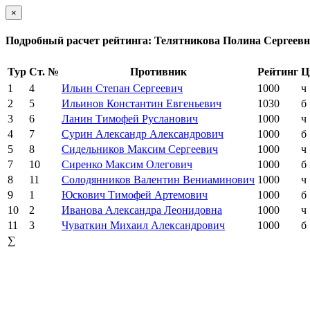
×
Подробный расчет рейтинга: Телятникова Полина Сергеевн
Тур
Ст. №
Противник
Рейтинг
Ц
1
4
Ильин Степан Сергеевич
1000
ч
2
5
Ильинов Константин Евгеньевич
1030
б
3
6
Ланин Тимофей Русланович
1000
ч
4
7
Сурин Александр Александрович
1000
б
5
8
Сидельников Максим Сергеевич
1000
ч
7
10
Сиренко Максим Олегович
1000
б
8
11
Солодянников Валентин Вениаминович
1000
ч
9
1
Юскович Тимофей Артемович
1000
б
10
2
Иванова Александра Леонидовна
1000
ч
11
3
Чуваткин Михаил Александрович
1000
б
∑