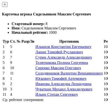
×
Карточка игрока Сидельников Максим Сергеевич
Стартовый номер:
8
Имя:
Сидельников Максим Сергеевич
Начальный рейтинг:
1000
Тур
Ст. №
Разр/Зв
Противник
Ре
1
5
Ильинов Константин Евгеньевич
10
2
6
Ланин Тимофей Русланович
10
3
7
Сурин Александр Александрович
10
5
9
Телятникова Полина Сергеевна
10
6
10
Сиренко Максим Олегович
10
7
11
Солодянников Валентин Вениаминович
10
8
1
Юскович Тимофей Артемович
10
9
2
Иванова Александра Леонидовна
10
10
3
Чуваткин Михаил Александрович
10
11
4
Ильин Степан Сергеевич
10
Ср. рейтинг соперников:
10