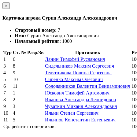
×
Карточка игрока Сурин Александр Александрович
Стартовый номер:
7
Имя:
Сурин Александр Александрович
Начальный рейтинг:
1000
Тур
Ст. №
Разр/Зв
Противник
Ре
1
6
Ланин Тимофей Русланович
10
3
8
Сидельников Максим Сергеевич
10
4
9
Телятникова Полина Сергеевна
10
5
10
Сиренко Максим Олегович
10
6
11
Солодянников Валентин Вениаминович
10
7
1
Юскович Тимофей Артемович
10
8
2
Иванова Александра Леонидовна
10
9
3
Чуваткин Михаил Александрович
10
10
4
Ильин Степан Сергеевич
10
11
5
Ильинов Константин Евгеньевич
10
Ср. рейтинг соперников:
10