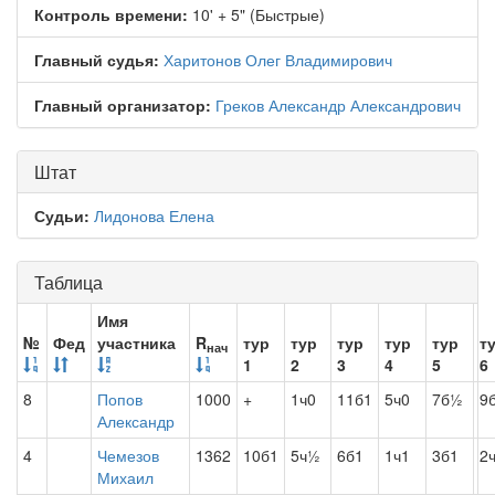
Контроль времени:
10' + 5" (Быстрые)
Главный судья:
Харитонов Олег Владимирович
Главный организатор:
Греков Александр Александрович
Штат
Судьи:
Лидонова Елена
Таблица
Имя
№
Фед
участника
R
тур
тур
тур
тур
тур
т
нач
1
2
3
4
5
6
8
Попов
1000
+
1ч0
11б1
5ч0
7б½
9
Александр
4
Чемезов
1362
10б1
5ч½
6б1
1ч1
3б1
2
Михаил