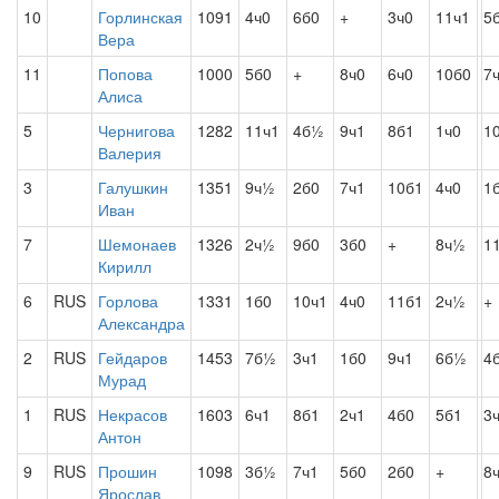
10
Горлинская
1091
4ч0
6б0
+
3ч0
11ч1
5
Вера
11
Попова
1000
5б0
+
8ч0
6ч0
10б0
7
Алиса
5
Чернигова
1282
11ч1
4б½
9ч1
8б1
1ч0
1
Валерия
3
Галушкин
1351
9ч½
2б0
7ч1
10б1
4ч0
1
Иван
7
Шемонаев
1326
2ч½
9б0
3б0
+
8ч½
1
Кирилл
6
RUS
Горлова
1331
1б0
10ч1
4ч0
11б1
2ч½
+
Александра
2
RUS
Гейдаров
1453
7б½
3ч1
1б0
9ч1
6б½
4
Мурад
1
RUS
Некрасов
1603
6ч1
8б1
2ч1
4б0
5б1
3
Антон
9
RUS
Прошин
1098
3б½
7ч1
5б0
2б0
+
8
Ярослав