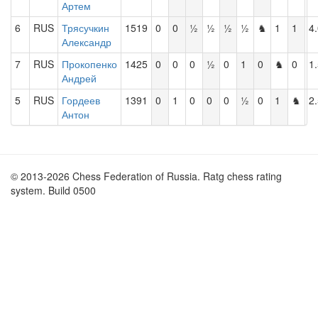
Артем
6
RUS
Трясучкин
1519
0
0
½
½
½
½
♞
1
1
4
Александр
7
RUS
Прокопенко
1425
0
0
0
½
0
1
0
♞
0
1
Андрей
5
RUS
Гордеев
1391
0
1
0
0
0
½
0
1
♞
2
Антон
© 2013-2026 Chess Federation of Russia. Ratg chess rating
system. Build 0500