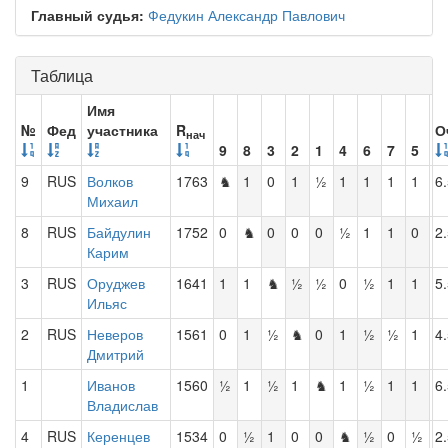
Главный судья:
Федукин Александр Павлович
Таблица
Имя
№
Фед
участника
R
О
нач
9
8
3
2
1
4
6
7
5
9
RUS
Волков
1763
♞
1
0
1
½
1
1
1
1
6
Михаил
8
RUS
Байдулин
1752
0
♞
0
0
0
½
1
1
0
2
Карим
3
RUS
Оруджев
1641
1
1
♞
½
½
0
½
1
1
5
Ильяс
2
RUS
Неверов
1561
0
1
½
♞
0
1
½
½
1
4
Дмитрий
1
Иванов
1560
½
1
½
1
♞
1
½
1
1
6
Владислав
4
RUS
Керенцев
1534
0
½
1
0
0
♞
½
0
½
2