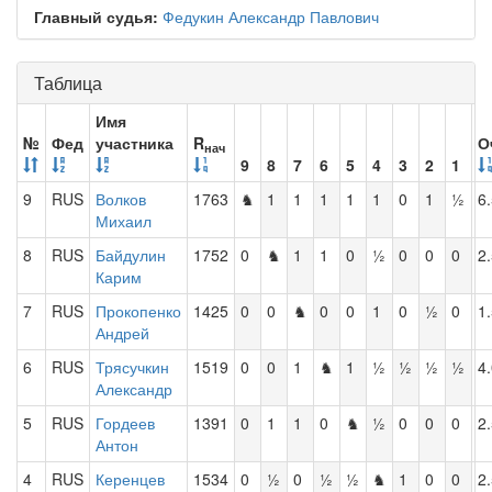
Главный судья:
Федукин Александр Павлович
Таблица
Имя
№
Фед
участника
R
О
нач
9
8
7
6
5
4
3
2
1
9
RUS
Волков
1763
♞
1
1
1
1
1
0
1
½
6
Михаил
8
RUS
Байдулин
1752
0
♞
1
1
0
½
0
0
0
2
Карим
7
RUS
Прокопенко
1425
0
0
♞
0
0
1
0
½
0
1
Андрей
6
RUS
Трясучкин
1519
0
0
1
♞
1
½
½
½
½
4
Александр
5
RUS
Гордеев
1391
0
1
1
0
♞
½
0
0
0
2
Антон
4
RUS
Керенцев
1534
0
½
0
½
½
♞
1
0
0
2