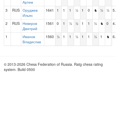
Артем
3
RUS
Оруджев
1641
1
1
1
½
1
0
♞
½
½
5
Ильяс
2
RUS
Неверов
1561
0
1
½
½
1
1
½
♞
0
4
Дмитрий
1
Иванов
1560
½
1
1
½
1
1
½
1
♞
6
Владислав
© 2013-2026 Chess Federation of Russia. Ratg chess rating
system. Build 0500