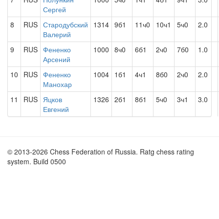
Сергей
8
RUS
Стародубский
1314
9б1
11ч0
10ч1
5ч0
2.0
Валерий
9
RUS
Фененко
1000
8ч0
6б1
2ч0
7б0
1.0
Арсений
10
RUS
Фененко
1004
1б1
4ч1
8б0
2ч0
2.0
Манохар
11
RUS
Яцков
1326
2б1
8б1
5ч0
3ч1
3.0
Евгений
© 2013-2026 Chess Federation of Russia. Ratg chess rating
system. Build 0500