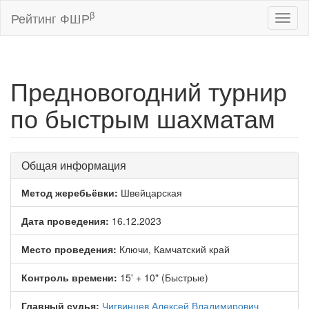
β
Рейтинг ФШР
Toggl
naviga
Предновогодний турнир
по быстрым шахматам
Общая информация
Метод жеребьёвки:
Швейцарская
Дата проведения:
16.12.2023
Место проведения:
Ключи, Камчатский край
Контроль времени:
15' + 10" (Быстрые)
Главный судья:
Чигвинцев Алексей Владимирович