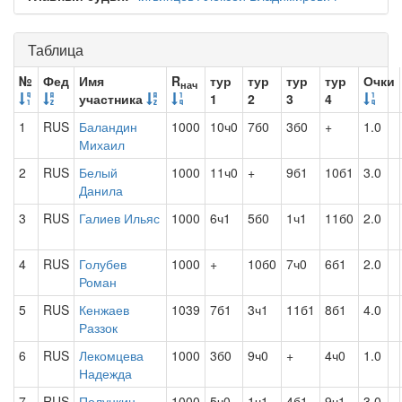
Таблица
№
Фед
Имя
R
тур
тур
тур
тур
Очки
нач
участника
1
2
3
4
1
RUS
Баландин
1000
10ч0
7б0
3б0
+
1.0
Михаил
2
RUS
Белый
1000
11ч0
+
9б1
10б1
3.0
Данила
3
RUS
Галиев Ильяс
1000
6ч1
5б0
1ч1
11б0
2.0
4
RUS
Голубев
1000
+
10б0
7ч0
6б1
2.0
Роман
5
RUS
Кенжаев
1039
7б1
3ч1
11б1
8б1
4.0
Раззок
6
RUS
Лекомцева
1000
3б0
9ч0
+
4ч0
1.0
Надежда
7
RUS
Полункин
1000
5ч0
1ч1
4б1
9ч1
3.0