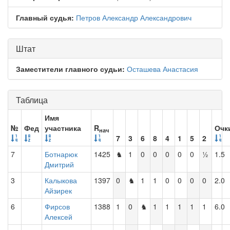
Главный судья:
Петров Александр Александрович
Штат
Заместители главного судьи:
Осташева Анастасия
Таблица
Имя
№
Фед
участника
R
Очк
нач
7
3
6
8
4
1
5
2
7
Ботнарюк
1425
♞
1
0
0
0
0
0
½
1.5
Дмитрий
3
Калыкова
1397
0
♞
1
1
0
0
0
0
2.0
Айзирек
6
Фирсов
1388
1
0
♞
1
1
1
1
1
6.0
Алексей