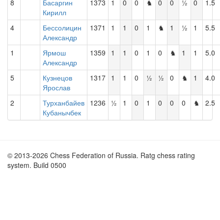
8
Басаргин
1373
1
0
0
♞
0
0
½
0
1.5
Кирилл
4
Бессолицин
1371
1
1
0
1
♞
1
½
1
5.5
Александр
1
Ярмош
1359
1
1
0
1
0
♞
1
1
5.0
Александр
5
Кузнецов
1317
1
1
0
½
½
0
♞
1
4.0
Ярослав
2
Турханбайев
1236
½
1
0
1
0
0
0
♞
2.5
Кубанычбек
© 2013-2026 Chess Federation of Russia. Ratg chess rating
system. Build 0500