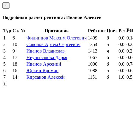
×
Подробный расчет рейтинга: Иванов Алексей
Ре
Тур
Ст. №
Противник
Рейтинг
Цвет
Рез
1
6
Филиппов Максим Олегович
1499
б
0.0
0.1
2
10
Соколов Артём Сергеевич
1354
ч
0.0
0.2
3
9
Иванов Владислав
1413
ч
0.0
0.2
4
17
Неунывалова Дарья
1067
б
0.0
0.6
5
18
Иванов Арсений
1000
б
0.0
0.7
6
16
Юркин Яромир
1088
ч
0.0
0.6
7
14
Кирсанов Алексей
1151
б
1.0
0.5
∑