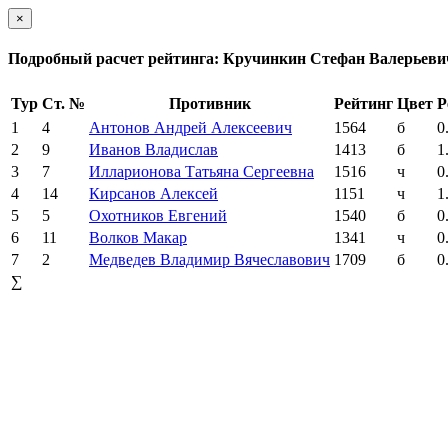
×
Подробный расчет рейтинга: Кручинкин Стефан Валерьеви
Тур
Ст. №
Противник
Рейтинг
Цвет
Р
1
4
Антонов Андрей Алексеевич
1564
б
0
2
9
Иванов Владислав
1413
б
1
3
7
Илларионова Татьяна Сергеевна
1516
ч
0
4
14
Кирсанов Алексей
1151
ч
1
5
5
Охотников Евгений
1540
б
0
6
11
Волков Макар
1341
ч
0
7
2
Медведев Владимир Вячеславович
1709
б
0
∑