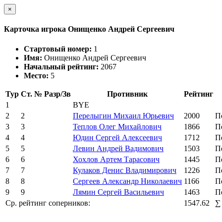
×
Карточка игрока Онищенко Андрей Сергеевич
Стартовый номер:
1
Имя:
Онищенко Андрей Сергеевич
Начальный рейтинг:
2067
Место:
5
Тур
Ст. №
Разр/Зв
Противник
Рейтинг
1
BYE
2
2
Перелыгин Михаил Юрьевич
2000
П
3
3
Теплов Олег Михайлович
1866
П
4
4
Юдин Сергей Алексеевич
1712
П
5
5
Левин Андрей Вадимович
1503
П
6
6
Хохлов Артем Тарасович
1445
П
7
7
Кулаков Денис Владимирович
1226
П
8
8
Сергеев Александр Николаевич
1166
П
9
9
Лямин Сергей Васильевич
1463
П
Ср. рейтинг соперников:
1547.62
∑