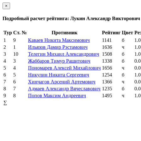
×
Подробный расчет рейтинга: Лукин Александр Викторович
Тур
Ст. №
Противник
Рейтинг
Цвет
Ре
1
9
Каваев Никита Максимович
1141
б
1.0
2
1
Ильязов Дамир Рэстамович
1636
ч
1.0
3
10
Телегин Михаил Александрович
1508
б
1.0
4
3
Жаббаров Тимур Рашитович
1338
б
0.0
5
4
Пономарев Алексей Михайлович
1656
ч
0.0
6
5
Никулин Никита Сергеевич
1254
б
1.0
7
6
Хинчагов Арсений Артемович
1366
ч
0.0
8
7
Адмаев Александр Вячеславович
1235
б
0.0
9
8
Попов Максим Андреевич
1495
ч
1.0
∑