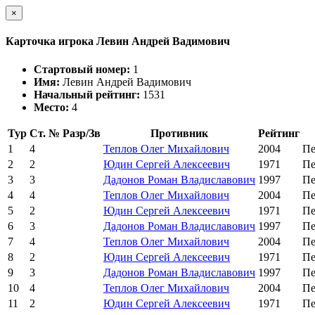
×
Карточка игрока Левин Андрей Вадимович
Стартовый номер:
1
Имя:
Левин Андрей Вадимович
Начальный рейтинг:
1531
Место:
4
Тур
Ст. №
Разр/Зв
Противник
Рейтинг
1
4
Теплов Олег Михайлович
2004
Пе
2
2
Юдин Сергей Алексеевич
1971
Пе
3
3
Дадонов Роман Владиславович
1997
Пе
4
4
Теплов Олег Михайлович
2004
Пе
5
2
Юдин Сергей Алексеевич
1971
Пе
6
3
Дадонов Роман Владиславович
1997
Пе
7
4
Теплов Олег Михайлович
2004
Пе
8
2
Юдин Сергей Алексеевич
1971
Пе
9
3
Дадонов Роман Владиславович
1997
Пе
10
4
Теплов Олег Михайлович
2004
Пе
11
2
Юдин Сергей Алексеевич
1971
Пе