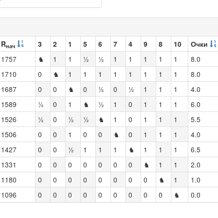
R
3
2
1
5
6
7
4
9
8
10
Очки
нач
1757
♞
1
1
½
½
1
1
1
1
1
8.0
1710
0
♞
1
1
1
1
1
1
1
1
8.0
1687
0
0
♞
0
½
0
½
1
1
1
4.0
1589
½
0
1
♞
½
1
0
1
1
1
6.0
1526
½
0
½
½
♞
1
0
1
1
1
5.5
1506
0
0
1
0
0
♞
0
1
1
1
4.0
1427
0
0
½
1
1
1
♞
1
1
1
6.5
1331
0
0
0
0
0
0
0
♞
1
1
2.0
1180
0
0
0
0
0
0
0
0
♞
1
1.0
1096
0
0
0
0
0
0
0
0
0
♞
0.0