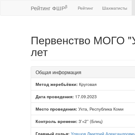
β
Рейтинг ФШР
Рейтинг
Шахматисты
Первенство МОГО "У
лет
Общая информация
Метод жеребьёвки:
Круговая
Дата проведения:
17.09.2023
Место проведения:
Ухта, Республика Коми
Контроль времени:
3'+2'' (Блиц)
Главный судья:
Уляшов Дмитрий Александрови