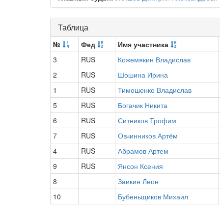
Таблица
№
Фед
Имя участника
3
RUS
Кожемякин Владислав
2
RUS
Шошина Ирина
1
RUS
Тимошенко Владислав
5
RUS
Богачик Никита
6
RUS
Ситников Трофим
7
RUS
Овчинников Артём
4
RUS
Абрамов Артем
9
RUS
Янсон Ксения
8
Заикин Леон
10
Бубеньщиков Михаил