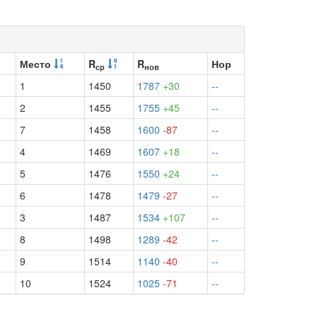
Место
R
R
Нор
ср
нов
1
1450
1787
+30
--
2
1455
1755
+45
--
7
1458
1600
-87
--
4
1469
1607
+18
--
5
1476
1550
+24
--
6
1478
1479
-27
--
3
1487
1534
+107
--
8
1498
1289
-42
--
9
1514
1140
-40
--
10
1524
1025
-71
--