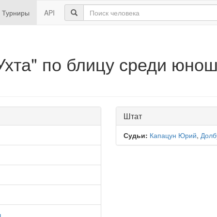
Турниры
API
хта" по блицу среди юнош
Штат
Судьи:
Капацун Юрий
,
Долб
ч