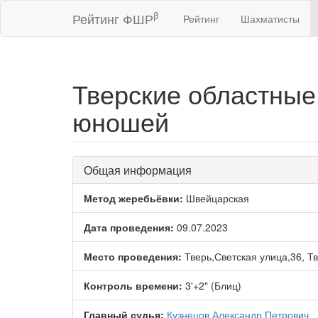
β
Рейтинг ФШР
Рейтинг
Шахматисты
Тверские областные
юношей
Общая информация
Метод жеребьёвки:
Швейцарская
Дата проведения:
09.07.2023
Место проведения:
Тверь,Светская улица,36, Т
Контроль времени:
3'+2" (Блиц)
Главный судья:
Кузнецов Александр Петрович