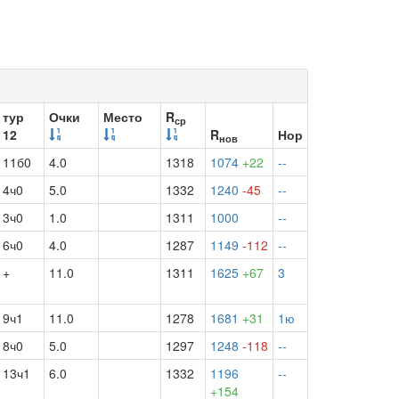
тур
Очки
Место
R
ср
12
R
Нор
нов
11б0
4.0
1318
1074
+22
--
4ч0
5.0
1332
1240
-45
--
3ч0
1.0
1311
1000
--
6ч0
4.0
1287
1149
-112
--
+
11.0
1311
1625
+67
3
9ч1
11.0
1278
1681
+31
1ю
8ч0
5.0
1297
1248
-118
--
13ч1
6.0
1332
1196
--
+154