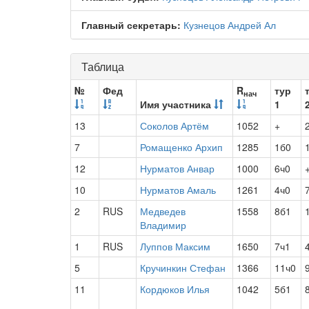
Главный секретарь:
Кузнецов Андрей Ал
Таблица
№
Фед
R
тур
нач
Имя участника
1
13
Соколов Артём
1052
+
7
Ромащенко Архип
1285
1б0
12
Нурматов Анвар
1000
6ч0
10
Нурматов Амаль
1261
4ч0
2
RUS
Медведев
1558
8б1
Владимир
1
RUS
Луппов Максим
1650
7ч1
5
Кручинкин Стефан
1366
11ч0
11
Кордюков Илья
1042
5б1