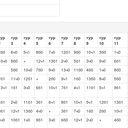
тур
тур
тур
тур
тур
тур
тур
тур
тур
тур
2
3
4
5
6
7
8
9
10
11
2б0
6ч0
5ч1
8б0
7ч0
12б1
9б0
10ч1
3б0
1ч0
10ч0
8б0
+
12ч1
13б1
2ч0
5б1
3ч0
9ч0
6б1
+
5б0
10ч0
7б0
9ч0
13ч0
11б0
4б0
1ч0
8б0
7б1
11ч0
12б1
+
2б0
9ч1
1б0
13б0
8ч0
5б0
13ч1
1б1
3ч0
6б1
10ч1
7б1
4ч1
11б1
5ч1
9б1
4б1
2ч0
11б1
3б1
6ч1
8б1
10ч1
5ч1
12б1
13б1
9б1
12ч1
13б0
4ч0
+
3б1
7ч0
1б0
2б0
10ч1
8ч0
10б1
1ч0
9б1
3ч0
6б0
12ч1
2ч0
+
4б0