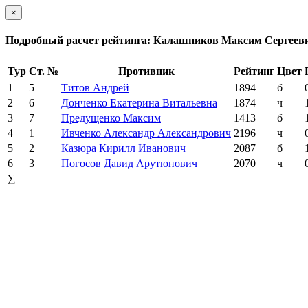
×
Подробный расчет рейтинга: Калашников Максим Сергеев
Тур
Ст. №
Противник
Рейтинг
Цвет
1
5
Титов Андрей
1894
б
2
6
Донченко Екатерина Витальевна
1874
ч
3
7
Предущенко Максим
1413
б
4
1
Ивченко Александр Александрович
2196
ч
5
2
Казюра Кирилл Иванович
2087
б
6
3
Погосов Давид Арутюнович
2070
ч
∑