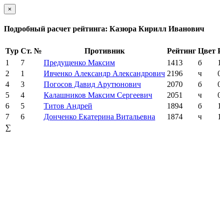
×
Подробный расчет рейтинга: Казюра Кирилл Иванович
Тур
Ст. №
Противник
Рейтинг
Цвет
1
7
Предущенко Максим
1413
б
2
1
Ивченко Александр Александрович
2196
ч
4
3
Погосов Давид Арутюнович
2070
б
5
4
Калашников Максим Сергеевич
2051
ч
6
5
Титов Андрей
1894
б
7
6
Донченко Екатерина Витальевна
1874
ч
∑