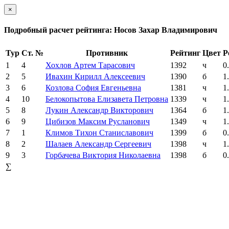
×
Подробный расчет рейтинга: Носов Захар Владимирович
Тур
Ст. №
Противник
Рейтинг
Цвет
Р
1
4
Хохлов Артем Тарасович
1392
ч
0
2
5
Ивахин Кирилл Алексеевич
1390
б
1
3
6
Козлова София Евгеньевна
1381
ч
1
4
10
Белокопытова Елизавета Петровна
1339
ч
1
5
8
Лукин Александр Викторович
1364
б
1
6
9
Цибизов Максим Русланович
1349
ч
1
7
1
Климов Тихон Станиславович
1399
б
0
8
2
Шалаев Александр Сергеевич
1398
ч
1
9
3
Горбачева Виктория Николаевна
1398
б
0
∑