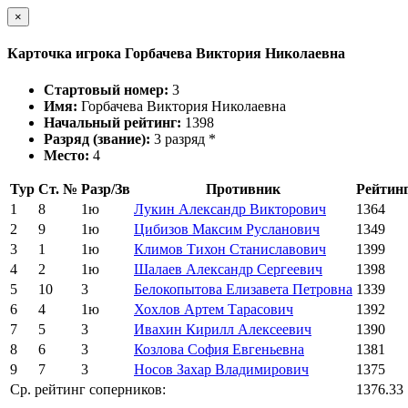
×
Карточка игрока Горбачева Виктория Николаевна
Стартовый номер:
3
Имя:
Горбачева Виктория Николаевна
Начальный рейтинг:
1398
Разряд (звание):
3 разряд *
Место:
4
Тур
Ст. №
Разр/Зв
Противник
Рейтин
1
8
1ю
Лукин Александр Викторович
1364
2
9
1ю
Цибизов Максим Русланович
1349
3
1
1ю
Климов Тихон Станиславович
1399
4
2
1ю
Шалаев Александр Сергеевич
1398
5
10
3
Белокопытова Елизавета Петровна
1339
6
4
1ю
Хохлов Артем Тарасович
1392
7
5
3
Ивахин Кирилл Алексеевич
1390
8
6
3
Козлова София Евгеньевна
1381
9
7
3
Носов Захар Владимирович
1375
Ср. рейтинг соперников:
1376.33