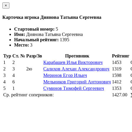
×
Карточка игрока Диянова Татьяна Сергеевна
Стартовый номер:
5
Имя:
Диянова Татьяна Сергеевна
Начальный рейтинг:
1395
Место:
3
Тур
Ст. №
Разр/Зв
Противник
Рейтинг
1
2
Карабашев Илья Викторович
1453
2
3
2ю
Салихов Алехан Александрович
1319
3
4
Меринов Егор Ильич
1598
4
6
Мельников Григорий Антонович
1412
5
1
Суминов Тимофей Сергеевич
1353
Ср. рейтинг соперников:
1427.00