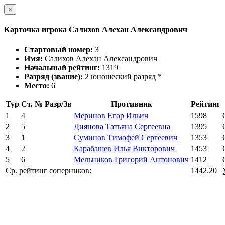
×
Карточка игрока Салихов Алехан Александрович
Стартовый номер:
3
Имя:
Салихов Алехан Александрович
Начальный рейтинг:
1319
Разряд (звание):
2 юношеский разряд *
Место:
6
Тур
Ст. №
Разр/Зв
Противник
Рейтинг
1
4
Меринов Егор Ильич
1598
2
5
Диянова Татьяна Сергеевна
1395
3
1
Суминов Тимофей Сергеевич
1353
4
2
Карабашев Илья Викторович
1453
5
6
Мельников Григорий Антонович
1412
Ср. рейтинг соперников:
1442.20