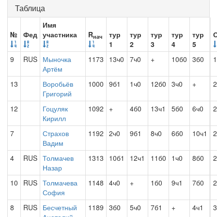
Таблица
Имя
№
Фед
участника
R
тур
тур
тур
тур
тур
нач
1
2
3
4
5
9
RUS
Мыночка
1173
13ч0
7ч0
+
10б0
3б0
1
Артём
13
Воробьёв
1000
9б1
1ч0
12б0
3ч0
+
2
Григорий
12
Гоцуляк
1092
+
4б0
13ч1
5б0
6ч0
2
Кирилл
7
Страхов
1192
2ч0
9б1
8ч0
6б0
10ч1
2
Вадим
4
RUS
Толмачев
1313
10б1
12ч1
11б0
1ч0
8б0
2
Назар
10
RUS
Толмачева
1148
4ч0
+
1б0
9ч1
7б0
2
София
8
RUS
Бесчетный
1189
3б0
5ч0
7б1
+
4ч1
3