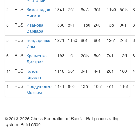
Анатолий
2
RUS
Зимоглядов
1341
7б1
6ч½
3б1
11ч0
5б½
3
Никита
3
RUS
Иванова
1330
8ч1
11б0
2ч0
13б1
9ч1
3
Варвара
5
RUS
Бондаренко
1271
11ч0
8б1
6б1
12ч1
2ч½
3
Илья
6
RUS
Кравченко
1193
1б1
2б½
5ч0
7ч1
12б1
3
Дмитрий
11
RUS
Котов
1118
5б1
3ч1
4ч1
2б1
1б0
4
Кирилл
1
RUS
Предущенко
1441
6ч0
13б1
10ч1
4б1
11ч1
4
Максим
© 2013-2026 Chess Federation of Russia. Ratg chess rating
system. Build 0500