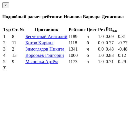
×
Подробный расчет рейтинга: Иванова Варвара Денисовна
Рез
Тур
Ст. №
Противник
Рейтинг
Цвет
Рез
ож
1
8
Бесчетный Анатолий
1189
ч
1.0
0.69
0.31
2
11
Котов Кирилл
1118
б
0.0
0.77
-0.77
3
2
Зимоглядов Никита
1341
ч
0.0
0.48
-0.48
4
13
Воробьёв Григорий
1000
б
1.0
0.88
0.12
5
9
Мыночка Артём
1173
ч
1.0
0.71
0.29
∑