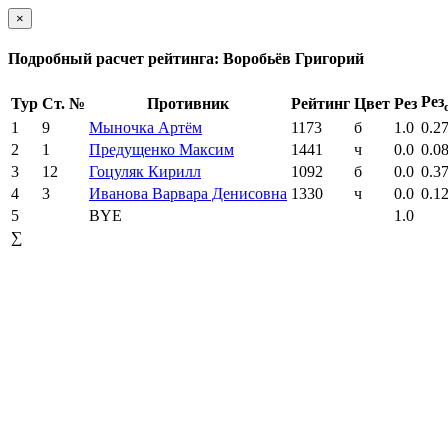
×
Подробный расчет рейтинга: Воробьёв Григорий
Рез
Тур
Ст. №
Противник
Рейтинг
Цвет
Рез
1
9
Мыночка Артём
1173
б
1.0
0.2
2
1
Предущенко Максим
1441
ч
0.0
0.0
3
12
Гоцуляк Кирилл
1092
б
0.0
0.3
4
3
Иванова Варвара Денисовна
1330
ч
0.0
0.1
5
BYE
1.0
∑