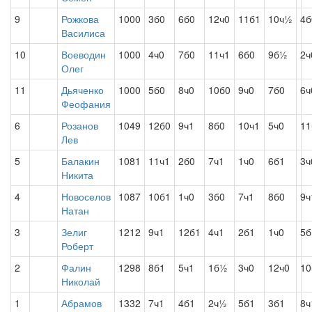
9
Рожкова
1000
3б0
6б0
12ч0
11б1
10ч½
4б
Василиса
10
Воеводин
1000
4ч0
7б0
11ч1
6б0
9б½
2ч
Олег
11
Дьяченко
1000
5б0
8ч0
10б0
9ч0
7б0
6ч
Феофания
6
Розанов
1049
12б0
9ч1
8б0
10ч1
5ч0
11
Лев
5
Балакин
1081
11ч1
2б0
7ч1
1ч0
6б1
3ч
Никита
4
Новоселов
1087
10б1
1ч0
3б0
7ч1
8б0
9ч
Натан
3
Зелиг
1212
9ч1
12б1
4ч1
2б1
1ч0
5б
Роберт
2
Фалин
1298
8б1
5ч1
1б½
3ч0
12ч0
10
Николай
1
Абрамов
1332
7ч1
4б1
2ч½
5б1
3б1
8ч