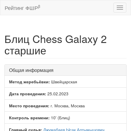
β
Рейтинг ФШР
Toggl
naviga
Блиц Chess Galaxy 2
старшие
Общая информация
Метод жеребьёвки:
Швейцарская
Дата проведения:
25.02.2023
Место проведения:
г. Москва, Москва
Контроль времени:
10' (Блиц)
Главный судья:
Джумабаев Ысак Алтымышович