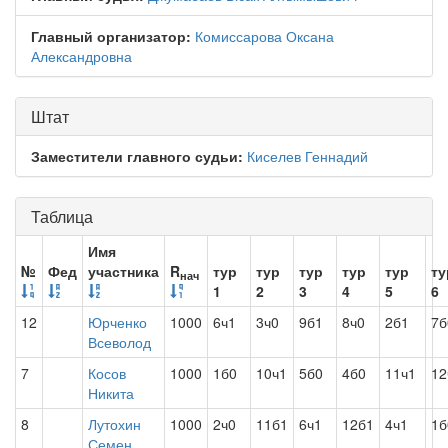
Главный организатор:
Комиссарова Оксана
Александровна
Штат
Заместители главного судьи:
Киселев Геннадий
Таблица
Имя
№
Фед
участника
R
тур
тур
тур
тур
тур
ту
нач
1
2
3
4
5
6
12
Юрченко
1000
6ч1
3ч0
9б1
8ч0
2б1
7б
Всеволод
7
Косов
1000
1б0
10ч1
5б0
4б0
11ч1
12
Никита
8
Лутохин
1000
2ч0
11б1
6ч1
12б1
4ч1
1б
Семен