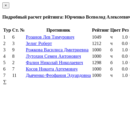
×
Подробный расчет рейтинга: Юрченко Всеволод Алексееви
Тур
Ст. №
Противник
Рейтинг
Цвет
Рез
1
6
Розанов Лев Тимурович
1049
ч
1.0
2
3
Зелиг Роберт
1212
ч
0.0
3
9
Рожкова Василиса Дмитриевна
1000
б
1.0
4
8
Лутохин Семен Антонович
1000
ч
0.0
5
2
Фалин Николай Николаевич
1298
б
1.0
6
7
Косов Никита Артемович
1000
б
0.0
7
11
Дьяченко Феофания Эдуардовна
1000
ч
1.0
∑