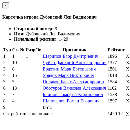
×
Карточка игрока Дубовский Лев Вадимович
Стартовый номер:
9
Имя:
Дубовский Лев Вадимович
Начальный рейтинг:
1429
Тур
Ст. №
Разр/Зв
Противник
Рейтинг
1
1
1
Шарипов Егор Дмитриевич
1896
Х
2
10
Чуйко Дмитрий Александрович
1377
Х
3
8
Ерахтин Марк Евгеньевич
1501
Х
4
15
Урядов Марк Викторович
1018
Х
5
5
Поляков Барат Александрович
1584
Х
6
13
Оботуров Вячеслав Алексеевич
1162
Х
7
7
Блинов Тимофей Кириллович
1538
Х
8
4
Шаповалов Роман Егорович
1597
Х
9
BYE
Ср. рейтинг соперников:
1459.12
∑