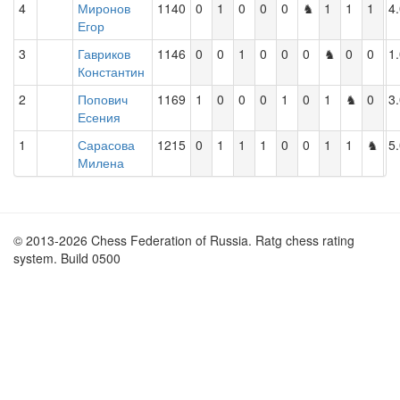
4
Миронов
1140
0
1
0
0
0
♞
1
1
1
4
Егор
3
Гавриков
1146
0
0
1
0
0
0
♞
0
0
1
Константин
2
Попович
1169
1
0
0
0
1
0
1
♞
0
3
Есения
1
Сарасова
1215
0
1
1
1
0
0
1
1
♞
5
Милена
© 2013-2026 Chess Federation of Russia. Ratg chess rating
system. Build 0500