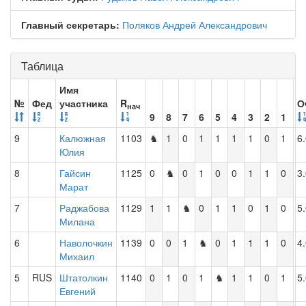
Главный секретарь:
Поляков Андрей Александрович
Таблица
Имя
№
Фед
участника
R
О
нач
9
8
7
6
5
4
3
2
1
9
Калюжная
1103
♞
1
0
1
1
1
1
0
1
6
Юлия
8
Гайсин
1125
0
♞
0
1
0
0
1
1
0
3
Марат
7
Раджабова
1129
1
1
♞
0
1
1
0
1
0
5
Милана
6
Наволочкин
1139
0
0
1
♞
0
1
1
1
0
4
Михаил
5
RUS
Штатолкин
1140
0
1
0
1
♞
1
1
0
1
5
Евгений