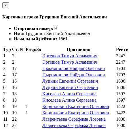
×
Карточка игрока Грудинин Евгений Анатольевич
Стартовый номер:
9
Имя:
Грудинин Евгений Анатольевич
Начальный рейтинг:
1561
Тур
Ст. №
Разр/Зв
Противник
Рейти
1
2
Эргешов Тимур Асламович
2247
2
2
Эргешов Тимур Асламович
2247
3
17
Цыремпилов Найдан Олегович
1703
4
17
Цыремпилов Найдан Олегович
1703
5
16
Луцкин Евгений Сергеевич
1606
6
16
Луцкин Евгений Сергеевич
1606
7
18
Киселёва Алина Сергеевна
1597
8
18
Киселёва Алина Сергеевна
1597
9
19
1
Корнилович Екатерина Олеговна
1422
10
19
1
Корнилович Екатерина Олеговна
1422
11
22
Лаврентьева Серафима Лозовна
1000
12
22
Лаврентьева Серафима Лозовна
1000