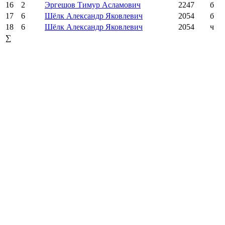
16
2
Эргешов Тимур Асламович
2247
б
17
6
Шёлк Александр Яковлевич
2054
б
18
6
Шёлк Александр Яковлевич
2054
ч
∑