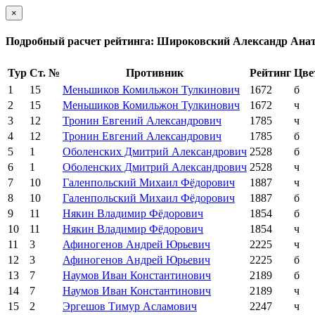
×
Подробный расчет рейтинга: Широковский Александр Ана
Тур
Ст. №
Противник
Рейтинг
Цве
1
15
Меньшиков Комильжон Тулкинович
1672
б
2
15
Меньшиков Комильжон Тулкинович
1672
ч
3
12
Тронин Евгений Александрович
1785
ч
4
12
Тронин Евгений Александрович
1785
б
5
1
Оболенских Дмитрий Александрович
2528
б
6
1
Оболенских Дмитрий Александрович
2528
ч
7
10
Галенпольский Михаил Фёдорович
1887
ч
8
10
Галенпольский Михаил Фёдорович
1887
б
9
11
Някин Владимир Фёдорович
1854
б
10
11
Някин Владимир Фёдорович
1854
ч
11
3
Афиногенов Андрей Юрьевич
2225
ч
12
3
Афиногенов Андрей Юрьевич
2225
б
13
7
Наумов Иван Константинович
2189
б
14
7
Наумов Иван Константинович
2189
ч
15
2
Эргешов Тимур Асламович
2247
ч