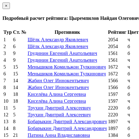
×
Подробный расчет рейтинга: Цыремпилов Найдан Олегови
Тур
Ст. №
Противник
Рейтинг
Цвет
1
6
Шёлк Александр Яковлевич
2054
ч
2
6
Шёлк Александр Яковлевич
2054
б
3
9
Грудинин Евгений Анатольевич
1561
б
4
9
Грудинин Евгений Анатольевич
1561
ч
5
15
Меньшиков Комильжон Тулкинович
1672
ч
6
15
Меньшиков Комильжон Тулкинович
1672
б
7
14
Жабин Олег Иннокентьевич
1566
ч
8
14
Жабин Олег Иннокентьевич
1566
б
9
18
Киселёва Алина Сергеевна
1597
б
10
18
Киселёва Алина Сергеевна
1597
ч
11
5
Трухин Дмитрий Алексеевич
2220
б
12
5
Трухин Дмитрий Алексеевич
2220
ч
13
8
Бобарыкин Дмитрий Александрович
1897
ч
14
8
Бобарыкин Дмитрий Александрович
1897
б
15
21
Патина Анна Владиславовна
1384
б