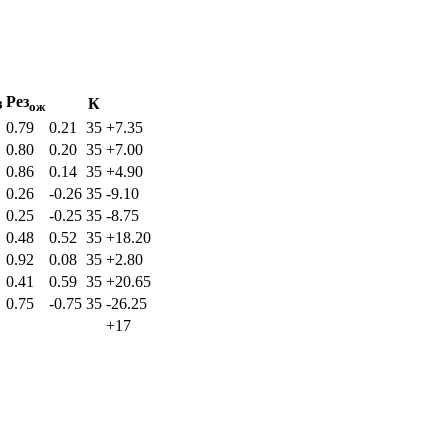
Рез
з
К
ож
0.79
0.21
35
+7.35
0.80
0.20
35
+7.00
0.86
0.14
35
+4.90
0.26
-0.26
35
-9.10
0.25
-0.25
35
-8.75
0.48
0.52
35
+18.20
0.92
0.08
35
+2.80
0.41
0.59
35
+20.65
0.75
-0.75
35
-26.25
+17