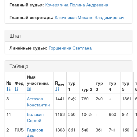
Главный судья:
Кочерягина Полина Андреевна
Главный секретарь:
Ключников Михаил Владимирович
Штат
Линейные судьи:
Горшенина Светлана
Таблица
Имя
№
Фед
участника
R
тур
тур
тур
тур
нач
1
тур 2
3
4
5
3
Астахов
1441
9ч½
7б0
2ч0
+
13б1
Константин
11
Балакин
1193
5б0
10ч½
+
6б0
9ч1
Сергей
2
RUS
Гадисов
1308
8б1
5ч0
3б1
7ч1
1б0
Али