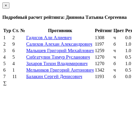
×
Подробный расчет рейтинга: Диянова Татьяна Сергеевна
Тур
Ст. №
Противник
Рейтинг
Цвет
Рез
1
2
Гадисов Али Алиевич
1308
ч
0.0
2
9
Салихов Алехан Александрович
1197
б
1.0
3
6
Малышев Григорий Михайлович
1259
ч
1.0
4
5
Сибгатулин Тимур Русланович
1270
ч
0.5
5
4
Захаров Тихон Владимирович
1270
б
1.0
6
1
Мельников Григорий Антонович
1342
ч
0.5
7
11
Балакин Сергей Денисович
1193
б
0.0
∑