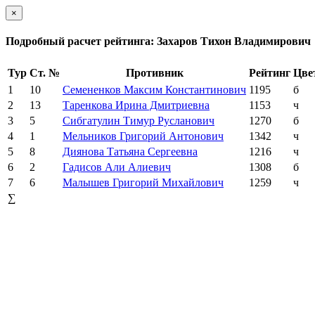
×
Подробный расчет рейтинга: Захаров Тихон Владимирович
Тур
Ст. №
Противник
Рейтинг
Цве
1
10
Семененков Максим Константинович
1195
б
2
13
Таренкова Ирина Дмитриевна
1153
ч
3
5
Сибгатулин Тимур Русланович
1270
б
4
1
Мельников Григорий Антонович
1342
ч
5
8
Диянова Татьяна Сергеевна
1216
ч
6
2
Гадисов Али Алиевич
1308
б
7
6
Малышев Григорий Михайлович
1259
ч
∑