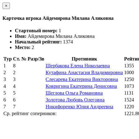
×
Карточка игрока Айдемирова Милана Аликовна
Стартовый номер:
1
Имя:
Айдемирова Милана Аликовна
Начальный рейтинг:
1374
Место:
2
Тур
Ст. №
Разр/Зв
Противник
Рейти
1
8
Щербакова Елена Николаевна
1355
2
2
Кутафина Анастасия Владимировна
1000
3
3
Слесарева Екатерина Викторовна
1250
4
4
Ковригина Екатерина Денисовна
1073
5
5
Щеглова Ольга Романовна
1131
6
6
Золотова Любовь Олеговна
1524
7
7
Никифоренко Юлия Андреевна
1220
Ср. рейтинг соперников:
1221.8