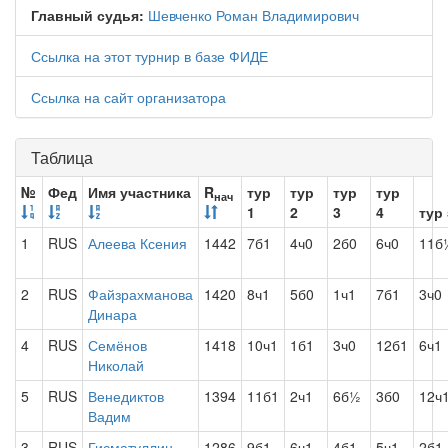
Главный судья:
Шевченко Роман Владимирович
Ссылка на этот турнир в базе ФИДЕ
Ссылка на сайт организатора
Таблица
№
Фед
Имя участника
R
тур
тур
тур
тур
нач
1
2
3
4
тур 
1
RUS
Алеева Ксения
1442
7б1
4ч0
2б0
6ч0
11б
2
RUS
Файзрахманова
1420
8ч1
5б0
1ч1
7б1
3ч0
Динара
4
RUS
Семёнов
1418
10ч1
1б1
3ч0
12б1
6ч1
Николай
5
RUS
Венедиктов
1394
11б1
2ч1
6б½
3б0
12ч
Вадим
3
RUS
Гисматуллин
1286
9б1
6ч1
4б1
5ч1
2б1