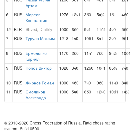
Артем
6
RUS
Мореев
1276
12ч1
3б0
5ч½
1б1
4б0
Константин
12
BLR
Shved, Dmitriy
1000
6б0
9ч1
11б1
4ч0
5б0
7
RUS
Туруло Максим
1218
1ч0
10б1
8ч1
2ч0
9б1
8
RUS
Ермоленко
1170
2б0
11ч1
7б0
9ч½
10б
Кирилл
9
RUS
Попов Виктор
1028
3ч0
12б0
10ч1
8б½
7ч0
10
RUS
Жирнов Роман
1000
4б0
7ч0
9б0
11ч0
8ч0
11
RUS
Смолинов
1000
5ч0
8б0
12ч0
10б1
1ч½
Александр
© 2013-2026 Chess Federation of Russia. Ratg chess rating
system. Build 0500