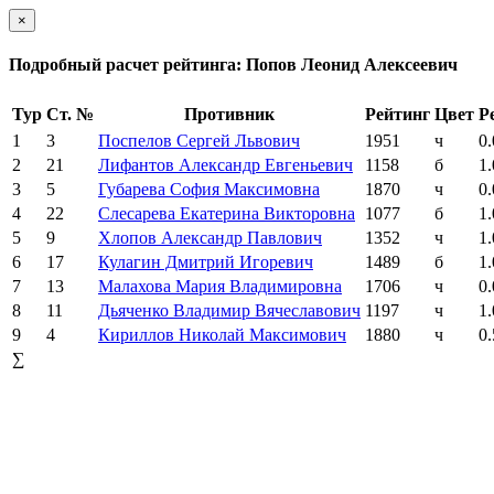
×
Подробный расчет рейтинга: Попов Леонид Алексеевич
Тур
Ст. №
Противник
Рейтинг
Цвет
Р
1
3
Поспелов Сергей Львович
1951
ч
0.
2
21
Лифантов Александр Евгеньевич
1158
б
1.
3
5
Губарева София Максимовна
1870
ч
0.
4
22
Слесарева Екатерина Викторовна
1077
б
1.
5
9
Хлопов Александр Павлович
1352
ч
1.
6
17
Кулагин Дмитрий Игоревич
1489
б
1.
7
13
Малахова Мария Владимировна
1706
ч
0.
8
11
Дьяченко Владимир Вячеславович
1197
ч
1.
9
4
Кириллов Николай Максимович
1880
ч
0.
∑