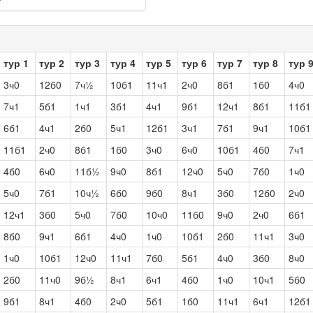
тур 1
тур 2
тур 3
тур 4
тур 5
тур 6
тур 7
тур 8
тур 
3ч0
12б0
7ч½
10б1
11ч1
2ч0
8б1
1б0
4ч0
7ч1
5б1
1ч1
3б1
4ч1
9б1
12ч1
8б1
11б1
6б1
4ч1
2б0
5ч1
12б1
3ч1
7б1
9ч1
10б1
11б1
2ч0
8б1
1б0
3ч0
6ч0
10б1
4б0
7ч1
4б0
6ч0
11б½
9ч0
8б1
12ч0
5ч0
7б0
1ч0
5ч0
7б1
10ч½
6б0
9б0
8ч1
3б0
12б0
2ч0
12ч1
3б0
5ч0
7б0
10ч0
11б0
9ч0
2ч0
6б1
8б0
9ч1
6б1
4ч0
1ч0
10б1
2б0
11ч1
3ч0
1ч0
10б1
12ч0
11ч1
7б0
5б1
4ч0
3б0
8ч0
2б0
11ч0
9б½
8ч1
6ч1
4б0
1ч0
10ч1
5б0
9б1
8ч1
4б0
2ч0
5б1
1б0
11ч1
6ч1
12б1