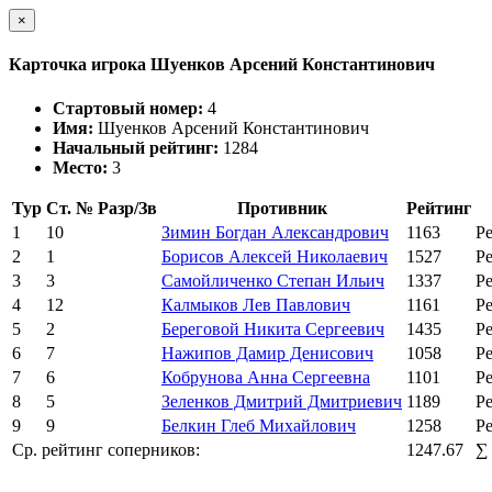
×
Карточка игрока Шуенков Арсений Константинович
Стартовый номер:
4
Имя:
Шуенков Арсений Константинович
Начальный рейтинг:
1284
Место:
3
Тур
Ст. №
Разр/Зв
Противник
Рейтинг
1
10
Зимин Богдан Александрович
1163
Р
2
1
Борисов Алексей Николаевич
1527
Р
3
3
Самойличенко Степан Ильич
1337
Р
4
12
Калмыков Лев Павлович
1161
Р
5
2
Береговой Никита Сергеевич
1435
Р
6
7
Нажипов Дамир Денисович
1058
Р
7
6
Кобрунова Анна Сергеевна
1101
Р
8
5
Зеленков Дмитрий Дмитриевич
1189
Р
9
9
Белкин Глеб Михайлович
1258
Р
Ср. рейтинг соперников:
1247.67
∑