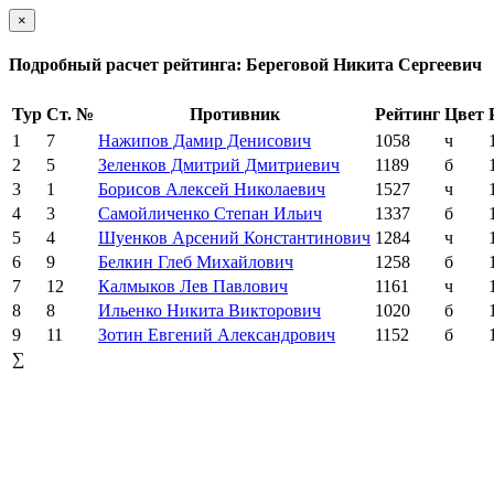
×
Подробный расчет рейтинга: Береговой Никита Сергеевич
Тур
Ст. №
Противник
Рейтинг
Цвет
1
7
Нажипов Дамир Денисович
1058
ч
2
5
Зеленков Дмитрий Дмитриевич
1189
б
3
1
Борисов Алексей Николаевич
1527
ч
4
3
Самойличенко Степан Ильич
1337
б
5
4
Шуенков Арсений Константинович
1284
ч
6
9
Белкин Глеб Михайлович
1258
б
7
12
Калмыков Лев Павлович
1161
ч
8
8
Ильенко Никита Викторович
1020
б
9
11
Зотин Евгений Александрович
1152
б
∑