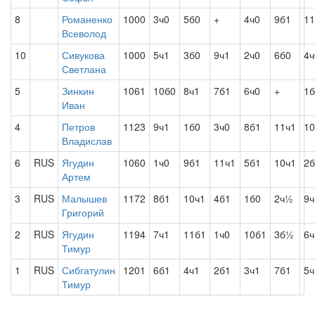
8
Романенко
1000
3ч0
5б0
+
4ч0
9б1
11
Всеволод
10
Сивукова
1000
5ч1
3б0
9ч1
2ч0
6б0
4ч
Светлана
5
Зинкин
1061
10б0
8ч1
7б1
6ч0
+
1б
Иван
4
Петров
1123
9ч1
1б0
3ч0
8б1
11ч1
10
Владислав
6
RUS
Ягудин
1060
1ч0
9б1
11ч1
5б1
10ч1
2б
Артем
3
RUS
Малышев
1172
8б1
10ч1
4б1
1б0
2ч½
9ч
Григорий
2
RUS
Ягудин
1194
7ч1
11б1
1ч0
10б1
3б½
6ч
Тимур
1
RUS
Сибгатулин
1201
6б1
4ч1
2б1
3ч1
7б1
5ч
Тимур