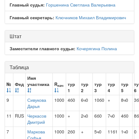
Главный судья:
Горшенина Светлана Валерьевна
Главный секретарь:
Ключников Михаил Владимирович
Штат
Заместители главного судьи:
Кочерягина Полина
Таблица
Имя
№
Фед
участника
R
тур
тур
тур
тур
тур
ту
нач
1
2
3
4
5
6
9
Сивукова
1000
4б0
6ч0
10б0
+
8ч0
3б
Дарья
11
RUS
Черкасов
1000
+
2ч0
6б0
7ч0
4б0
8б
Дмитрий
7
Маркова
1000
2б0
+
5ч0
11б1
1ч0
0
Софья