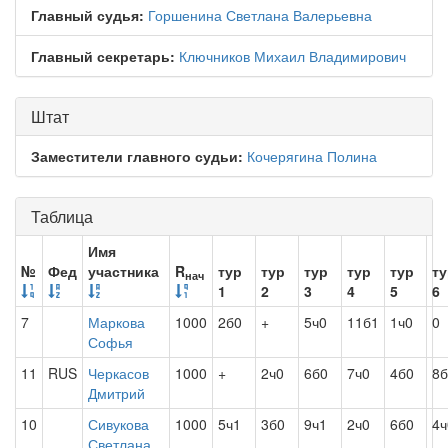
Главный судья:
Горшенина Светлана Валерьевна
Главный секретарь:
Ключников Михаил Владимирович
Штат
Заместители главного судьи:
Кочерягина Полина
Таблица
Имя
№
Фед
участника
R
тур
тур
тур
тур
тур
ту
нач
1
2
3
4
5
6
7
Маркова
1000
2б0
+
5ч0
11б1
1ч0
0
Софья
11
RUS
Черкасов
1000
+
2ч0
6б0
7ч0
4б0
8б
Дмитрий
10
Сивукова
1000
5ч1
3б0
9ч1
2ч0
6б0
4ч
Светлана