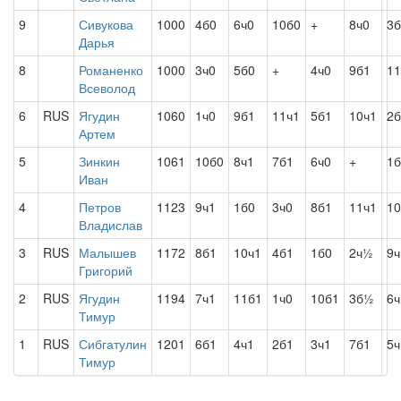
9
Сивукова
1000
4б0
6ч0
10б0
+
8ч0
3б
Дарья
8
Романенко
1000
3ч0
5б0
+
4ч0
9б1
11
Всеволод
6
RUS
Ягудин
1060
1ч0
9б1
11ч1
5б1
10ч1
2б
Артем
5
Зинкин
1061
10б0
8ч1
7б1
6ч0
+
1б
Иван
4
Петров
1123
9ч1
1б0
3ч0
8б1
11ч1
10
Владислав
3
RUS
Малышев
1172
8б1
10ч1
4б1
1б0
2ч½
9ч
Григорий
2
RUS
Ягудин
1194
7ч1
11б1
1ч0
10б1
3б½
6ч
Тимур
1
RUS
Сибгатулин
1201
6б1
4ч1
2б1
3ч1
7б1
5ч
Тимур