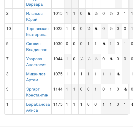
Варвара
2
Ильясов
1015
1
1
0
♞
½
0
½
0
1
Юрий
10
Тернавская
1022
1
0
0
½
♞
0
½
0
0
Екатерина
5
Сюткин
1030
0
0
0
1
1
♞
1
0
1
Владислав
7
Уварова
1044
1
0
½
½
½
0
♞
0
0
Анастасия
3
Микаилов
1075
1
1
1
1
1
1
1
♞
1
Артем
9
Эргарт
1144
1
1
0
0
1
0
1
0
♞
Константин
1
Барабанова
1175
1
1
1
0
0
1
1
0
1
Алиса