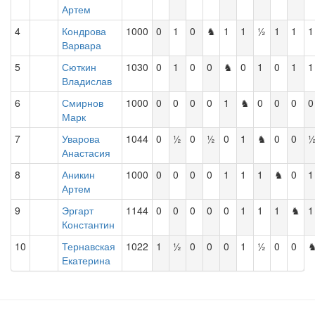
Артем
4
Кондрова
1000
0
1
0
♞
1
1
½
1
1
1
Варвара
5
Сюткин
1030
0
1
0
0
♞
0
1
0
1
1
Владислав
6
Смирнов
1000
0
0
0
0
1
♞
0
0
0
0
Марк
7
Уварова
1044
0
½
0
½
0
1
♞
0
0
Анастасия
8
Аникин
1000
0
0
0
0
1
1
1
♞
0
1
Артем
9
Эргарт
1144
0
0
0
0
0
1
1
1
♞
1
Константин
10
Тернавская
1022
1
½
0
0
0
1
½
0
0
Екатерина