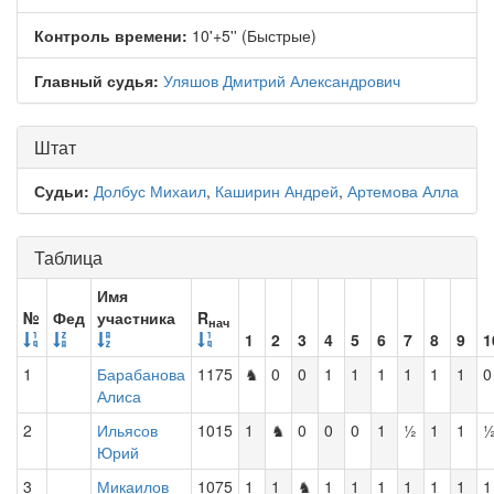
Контроль времени:
10'+5'' (Быстрые)
Главный судья:
Уляшов Дмитрий Александрович
Штат
Судьи:
Долбус Михаил
,
Каширин Андрей
,
Артемова Алла
Таблица
Имя
№
Фед
участника
R
нач
1
2
3
4
5
6
7
8
9
1
1
Барабанова
1175
♞
0
0
1
1
1
1
1
1
0
Алиса
2
Ильясов
1015
1
♞
0
0
0
1
½
1
1
Юрий
3
Микаилов
1075
1
1
♞
1
1
1
1
1
1
1