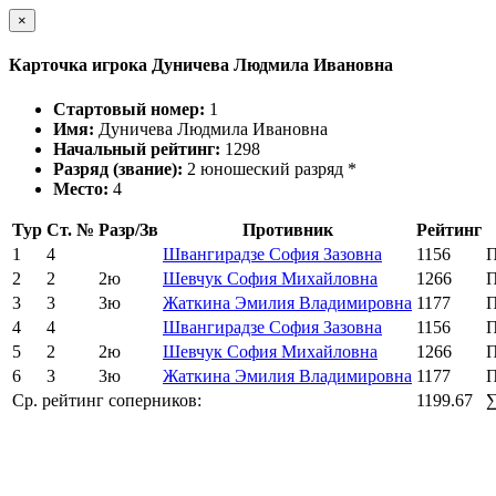
×
Карточка игрока Дуничева Людмила Ивановна
Стартовый номер:
1
Имя:
Дуничева Людмила Ивановна
Начальный рейтинг:
1298
Разряд (звание):
2 юношеский разряд *
Место:
4
Тур
Ст. №
Разр/Зв
Противник
Рейтинг
1
4
Швангирадзе София Зазовна
1156
П
2
2
2ю
Шевчук София Михайловна
1266
П
3
3
3ю
Жаткина Эмилия Владимировна
1177
П
4
4
Швангирадзе София Зазовна
1156
П
5
2
2ю
Шевчук София Михайловна
1266
П
6
3
3ю
Жаткина Эмилия Владимировна
1177
П
Ср. рейтинг соперников:
1199.67