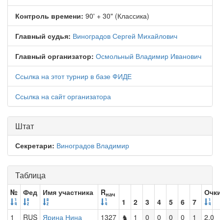
Контроль времени:
90' + 30" (Классика)
Главный судья:
Виноградов Сергей Михайлович
Главный организатор:
Осмольный Владимир Иванович
Ссылка на этот турнир в базе ФИДЕ
Ссылка на сайт организатора
Штат
Секретари:
Виноградов Владимир
Таблица
№
Фед
Имя участника
R
Очк
нач
1
2
3
4
5
6
7
1
RUS
Ярина Нина
1327
♞
1
0
0
0
0
1
2.0