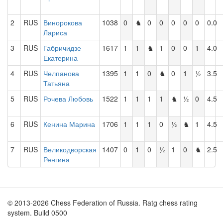
2
RUS
Винорокова
1038
0
♞
0
0
0
0
0
0.0
Лариса
3
RUS
Габричидзе
1617
1
1
♞
1
0
0
1
4.0
Екатерина
4
RUS
Челпанова
1395
1
1
0
♞
0
1
½
3.5
Татьяна
5
RUS
Рочева Любовь
1522
1
1
1
1
♞
½
0
4.5
6
RUS
Кенина Марина
1706
1
1
1
0
½
♞
1
4.5
7
RUS
Великодворская
1407
0
1
0
½
1
0
♞
2.5
Ренгина
© 2013-2026 Chess Federation of Russia. Ratg chess rating
system. Build 0500