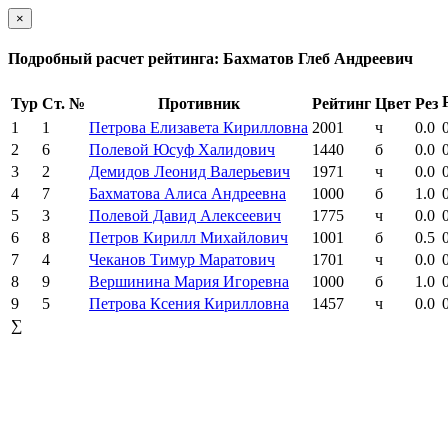
×
Подробный расчет рейтинга: Бахматов Глеб Андреевич
Тур
Ст. №
Противник
Рейтинг
Цвет
Рез
1
1
Петрова Елизавета Кирилловна
2001
ч
0.0
2
6
Полевой Юсуф Халидович
1440
б
0.0
3
2
Демидов Леонид Валерьевич
1971
ч
0.0
4
7
Бахматова Алиса Андреевна
1000
б
1.0
5
3
Полевой Давид Алексеевич
1775
ч
0.0
6
8
Петров Кирилл Михайлович
1001
б
0.5
7
4
Чеканов Тимур Маратович
1701
ч
0.0
8
9
Вершинина Мария Игоревна
1000
б
1.0
9
5
Петрова Ксения Кирилловна
1457
ч
0.0
∑